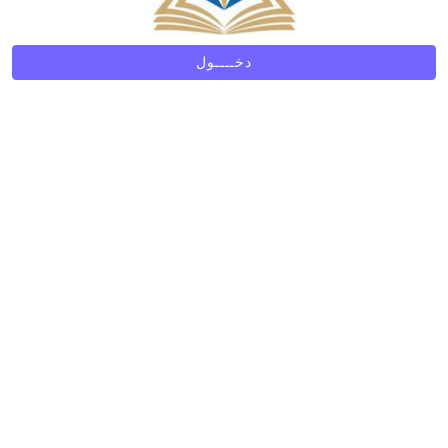
دخــــول